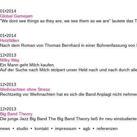
01•2014
Global Gamejam
"We dont see things as they are, we see them as we are" lautete das
01•2014
Holzfällen
Nach dem Roman von Thomas Bernhard in einer Bühnenfassung von Kry
12•2013
Milky Way
Ein Mann geht Milch kaufen.
Auf der Suche nach Milch stolpert unser Held nach und nach durch all
12•2013
Weihnachten ohne Stress
Rechtzeitig vor Weihnachten hat es sich die Band Anplagt nicht nehmen
12•2013
Big Band Theory
Die junge Jazz Big Band
The Big Band Theory
ließ ihr neu einstudier
news
•
studio
•
kontakt
•
impressum
•
agb
•
referenzen